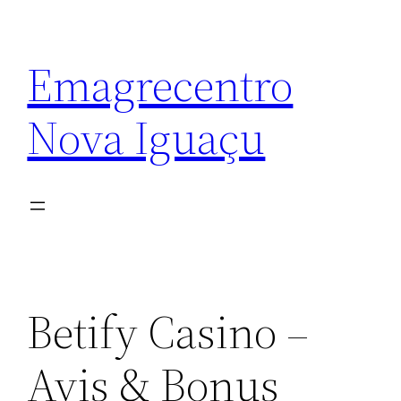
Emagrecentro
Nova Iguaçu
Betify Casino –
Avis & Bonus