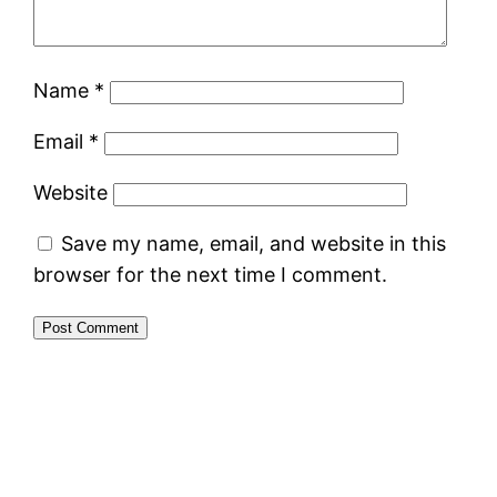
Name
*
Email
*
Website
Save my name, email, and website in this
browser for the next time I comment.