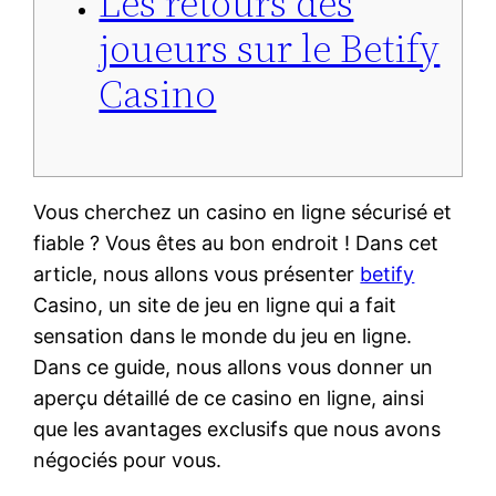
Les retours des
joueurs sur le Betify
Casino
Vous cherchez un casino en ligne sécurisé et
fiable ? Vous êtes au bon endroit ! Dans cet
article, nous allons vous présenter
betify
Casino, un site de jeu en ligne qui a fait
sensation dans le monde du jeu en ligne.
Dans ce guide, nous allons vous donner un
aperçu détaillé de ce casino en ligne, ainsi
que les avantages exclusifs que nous avons
négociés pour vous.