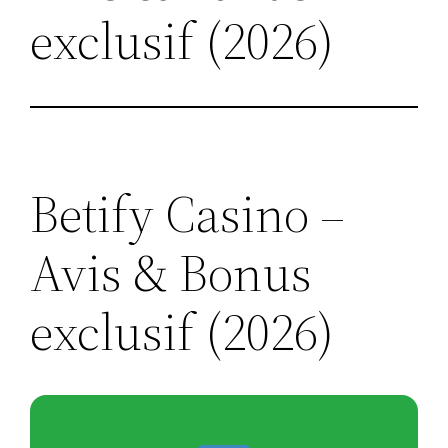
exclusif (2026)
Betify Casino –
Avis & Bonus
exclusif (2026)