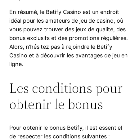
En résumé, le Betify Casino est un endroit
idéal pour les amateurs de jeu de casino, où
vous pouvez trouver des jeux de qualité, des
bonus exclusifs et des promotions régulières.
Alors, n’hésitez pas à rejoindre le Betify
Casino et à découvrir les avantages de jeu en
ligne.
Les conditions pour
obtenir le bonus
Pour obtenir le bonus Betify, il est essentiel
de respecter les conditions suivantes :