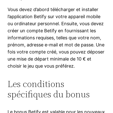
Vous devez d’abord télécharger et installer
l’application Betify sur votre appareil mobile
ou ordinateur personnel. Ensuite, vous devez
créer un compte Betify en fournissant les
informations requises, telles que votre nom,
prénom, adresse e-mail et mot de passe. Une
fois votre compte créé, vous pouvez déposer
une mise de départ minimale de 10 € et
choisir le jeu que vous préférez.
Les conditions
spécifiques du bonus
Le bonus Betify est valable pour les nouveaux