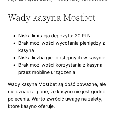
Wady kasyna Mostbet
Niska limitacja depozytu: 20 PLN
Brak możliwości wycofania pieniędzy z
kasyna
Niska liczba gier dostępnych w kasynie
Brak możliwości korzystania z kasyna
przez mobilne urządzenia
Wady kasyna Mostbet są dość poważne, ale
nie oznaczają one, że kasyno nie jest godne
polecenia. Warto zwrócić uwagę na zalety,
które kasyno oferuje.