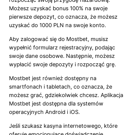
Możesz uzyskać bonus 100% na swoje
pierwsze depozyt, co oznacza, że możesz
uzyskać do 1000 PLN na swoje konto.
Aby zalogować się do Mostbet, musisz
wypełnić formularz rejestracyjny, podając
swoje dane osobowe. Następnie, możesz
wypłacić swoje depozyty i rozpocząć grę.
Mostbet jest również dostępny na
smartfonach i tabletach, co oznacza, że
możesz grać, gdziekolwiek chcesz. Aplikacja
Mostbet jest dostępna dla systemów
operacyjnych Android i iOS.
Jeśli szukasz kasyna internetowego, które
oferuje emocjonujące doświadczenie