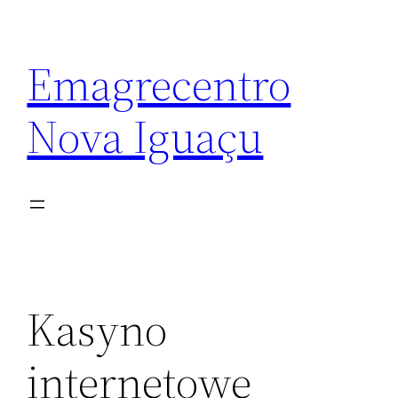
Emagrecentro
Nova Iguaçu
Kasyno
internetowe