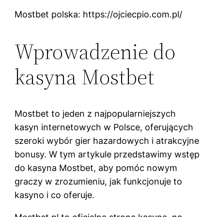
Mostbet polska: https://ojciecpio.com.pl/
Wprowadzenie do
kasyna Mostbet
Mostbet to jeden z najpopularniejszych
kasyn internetowych w Polsce, oferujących
szeroki wybór gier hazardowych i atrakcyjne
bonusy. W tym artykule przedstawimy wstęp
do kasyna Mostbet, aby pomóc nowym
graczy w zrozumieniu, jak funkcjonuje to
kasyno i co oferuje.