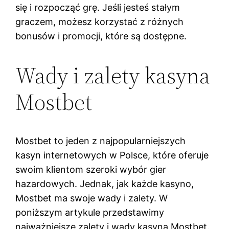
się i rozpocząć grę. Jeśli jesteś stałym
graczem, możesz korzystać z różnych
bonusów i promocji, które są dostępne.
Wady i zalety kasyna
Mostbet
Mostbet to jeden z najpopularniejszych
kasyn internetowych w Polsce, które oferuje
swoim klientom szeroki wybór gier
hazardowych. Jednak, jak każde kasyno,
Mostbet ma swoje wady i zalety. W
poniższym artykule przedstawimy
najważniejsze zalety i wady kasyna Mostbet.