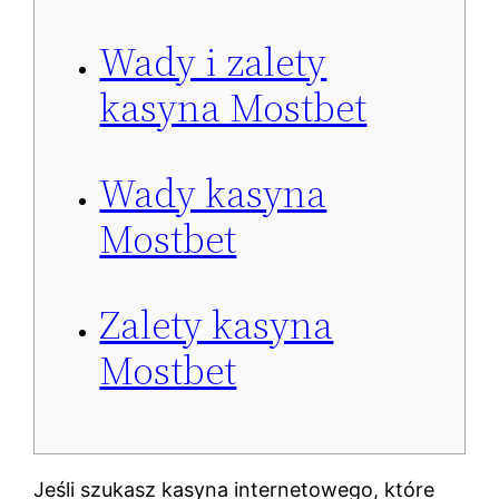
Wady i zalety
kasyna Mostbet
Wady kasyna
Mostbet
Zalety kasyna
Mostbet
Jeśli szukasz kasyna internetowego, które