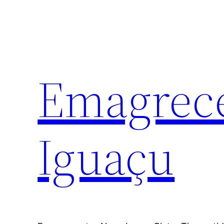
Emagrec
Iguaçu