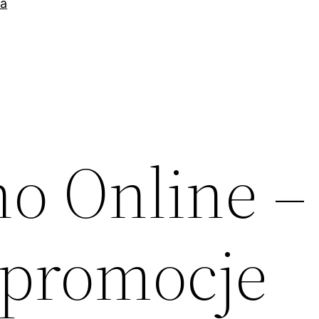
da
no Online –
 promocje