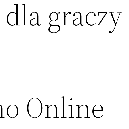
 dla graczy
no Online –