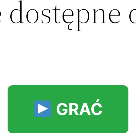
 dostępne 
GRAĆ