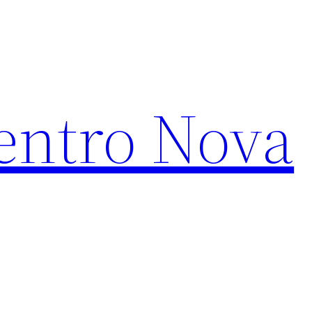
entro Nova