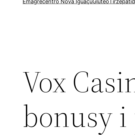
Emagrecentro Nova Iguaçu
Gluteo
Tirzepati
Vox Casi
bonusy i