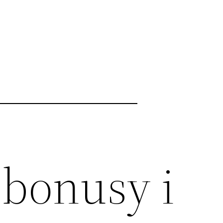
 bonusy i