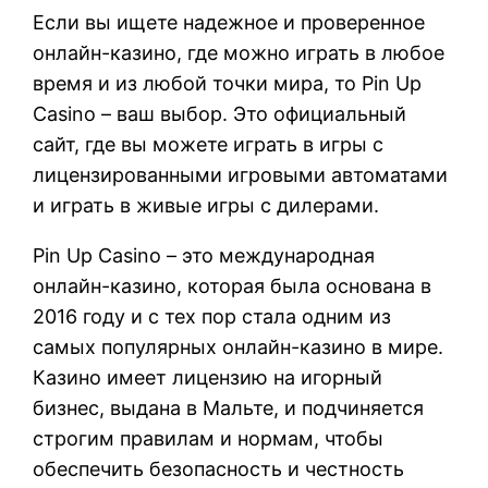
Если вы ищете надежное и проверенное
онлайн-казино, где можно играть в любое
время и из любой точки мира, то Pin Up
Casino – ваш выбор. Это официальный
сайт, где вы можете играть в игры с
лицензированными игровыми автоматами
и играть в живые игры с дилерами.
Pin Up Casino – это международная
онлайн-казино, которая была основана в
2016 году и с тех пор стала одним из
самых популярных онлайн-казино в мире.
Казино имеет лицензию на игорный
бизнес, выдана в Мальте, и подчиняется
строгим правилам и нормам, чтобы
обеспечить безопасность и честность