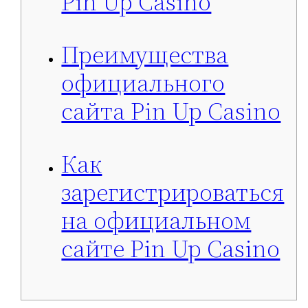
Pin Up Casino
Преимущества
официального
сайта Pin Up Casino
Как
зарегистрироваться
на официальном
сайте Pin Up Casino