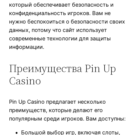
который обеспечивает безопасность и
конфиденциальность игроков. Вам не
нужно беспокоиться о безопасности своих
данных, потому что сайт использует
современные технологии для защиты
информации.
Преимущества Pin Up
Casino
Pin Up Casino предлагает несколько
преимуществ, которые делают его
популярным среди игроков. Вам доступны:
Большой выбор игр, включая слоты,