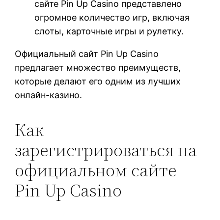
сайте Pin Up Casino представлено
огромное количество игр, включая
слоты, карточные игры и рулетку.
Официальный сайт Pin Up Casino
предлагает множество преимуществ,
которые делают его одним из лучших
онлайн-казино.
Как
зарегистрироваться на
официальном сайте
Pin Up Casino