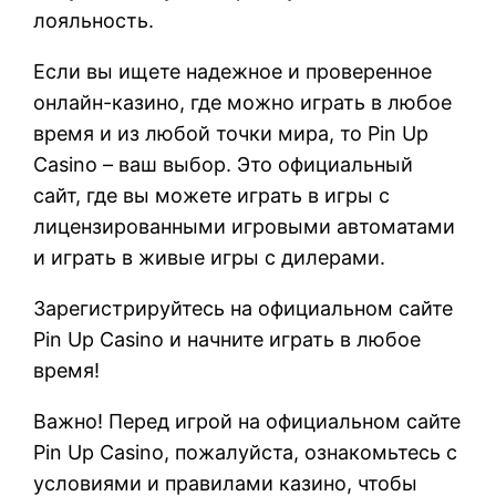
лояльность.
Если вы ищете надежное и проверенное
онлайн-казино, где можно играть в любое
время и из любой точки мира, то Pin Up
Casino – ваш выбор. Это официальный
сайт, где вы можете играть в игры с
лицензированными игровыми автоматами
и играть в живые игры с дилерами.
Зарегистрируйтесь на официальном сайте
Pin Up Casino и начните играть в любое
время!
Важно! Перед игрой на официальном сайте
Pin Up Casino, пожалуйста, ознакомьтесь с
условиями и правилами казино, чтобы