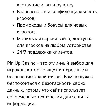
карточные игры и рулетку;
Безопасность и конфиденциальность
игроков;
Промокоды и бонусы для новых
игроков;
Мобильная версия сайта, доступная
для игроков на любом устройстве;
24/7 поддержка клиентов.
Pin Up Casino – это отличный выбор для
игроков, которые ищут интересные и
безопасные онлайн-игры. Вам не нужно
беспокоиться о безопасности своих
данных, потому что сайт использует
современные технологии для защиты
информации.