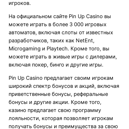
игроков.
На официальном сайте Pin Up Casino вы
можете играть в более 3 000 игровых
автоматов, включая слоты от известных
разработчиков, таких как NetEnt,
Microgaming и Playtech. Кроме того, вы
можете играть в живые игры с дилерами,
включая покер, бинго и другие игры.
Pin Up Casino предлагает своим игрокам
широкий спектр бонусов и акций, включая
приветственные бонусы, реферальные
бонусы и другие акции. Кроме того,
казино предлагает свою программу
лояльности, которая позволяет игрокам
получать бонусы и преимущества за свою