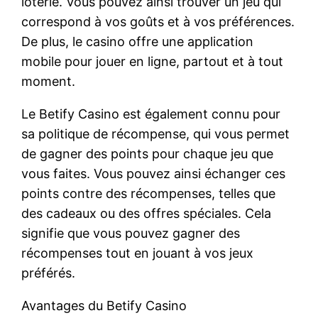
loterie. Vous pouvez ainsi trouver un jeu qui
correspond à vos goûts et à vos préférences.
De plus, le casino offre une application
mobile pour jouer en ligne, partout et à tout
moment.
Le Betify Casino est également connu pour
sa politique de récompense, qui vous permet
de gagner des points pour chaque jeu que
vous faites. Vous pouvez ainsi échanger ces
points contre des récompenses, telles que
des cadeaux ou des offres spéciales. Cela
signifie que vous pouvez gagner des
récompenses tout en jouant à vos jeux
préférés.
Avantages du Betify Casino