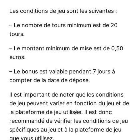
Les conditions de jeu sont les suivantes :
– Le nombre de tours minimum est de 20
tours.
– Le montant minimum de mise est de 0,50
euros.
– Le bonus est valable pendant 7 jours à
compter de la date de dépose.
Il est important de noter que les conditions
de jeu peuvent varier en fonction du jeu et de
la plateforme de jeu utilisée. Il est donc
recommandé de vérifier les conditions de jeu
spécifiques au jeu et à la plateforme de jeu
que vous utilisez.