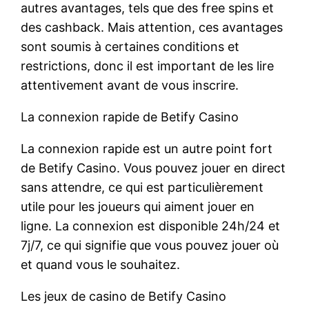
autres avantages, tels que des free spins et
des cashback. Mais attention, ces avantages
sont soumis à certaines conditions et
restrictions, donc il est important de les lire
attentivement avant de vous inscrire.
La connexion rapide de Betify Casino
La connexion rapide est un autre point fort
de Betify Casino. Vous pouvez jouer en direct
sans attendre, ce qui est particulièrement
utile pour les joueurs qui aiment jouer en
ligne. La connexion est disponible 24h/24 et
7j/7, ce qui signifie que vous pouvez jouer où
et quand vous le souhaitez.
Les jeux de casino de Betify Casino