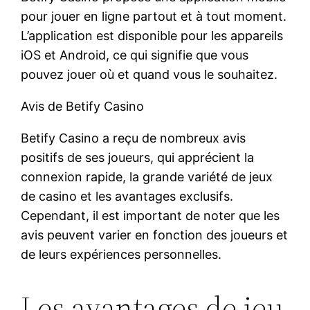
pour jouer en ligne partout et à tout moment.
L’application est disponible pour les appareils
iOS et Android, ce qui signifie que vous
pouvez jouer où et quand vous le souhaitez.
Avis de Betify Casino
Betify Casino a reçu de nombreux avis
positifs de ses joueurs, qui apprécient la
connexion rapide, la grande variété de jeux
de casino et les avantages exclusifs.
Cependant, il est important de noter que les
avis peuvent varier en fonction des joueurs et
de leurs expériences personnelles.
Les avantages de jeu