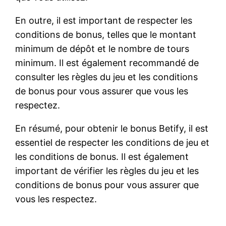
En outre, il est important de respecter les
conditions de bonus, telles que le montant
minimum de dépôt et le nombre de tours
minimum. Il est également recommandé de
consulter les règles du jeu et les conditions
de bonus pour vous assurer que vous les
respectez.
En résumé, pour obtenir le bonus Betify, il est
essentiel de respecter les conditions de jeu et
les conditions de bonus. Il est également
important de vérifier les règles du jeu et les
conditions de bonus pour vous assurer que
vous les respectez.