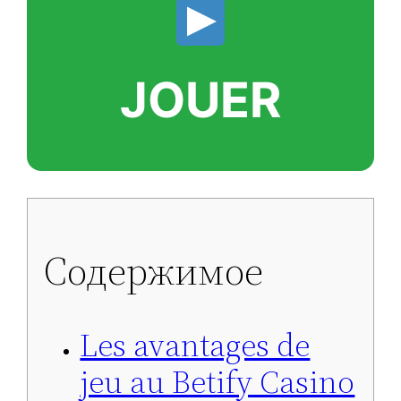
JOUER
Содержимое
Les avantages de
jeu au Betify Casino