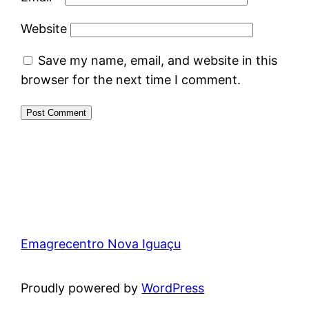
Website
Save my name, email, and website in this
browser for the next time I comment.
Emagrecentro Nova Iguaçu
Proudly powered by
WordPress