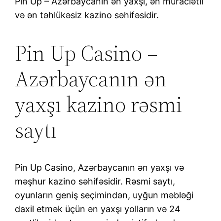
Pin Up – Azərbaycanın ən yaxşı, ən müraciətli
və ən təhlükəsiz kazino səhifəsidir.
Pin Up Casino –
Azərbaycanın ən
yaxşı kazino rəsmi
saytı
Pin Up Casino, Azərbaycanın ən yaxşı və
məşhur kazino səhifəsidir. Rəsmi saytı,
oyunların geniş seçimindən, uyğun məbləği
daxil etmək üçün ən yaxşı yolların və 24