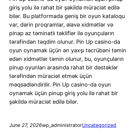
giriş yolu ilə rahat bir şəkildə müraciət edilə
bilər. Bu platformada geniş bir oyun kataloqu
var, dərin proqramlar, əlavə xidmətlər və
pinap az təminatlı təkliflər ilə oyunçuların
tərəfindən təqdim olunur. Pin Up casino-da
oyun oynamak üçün ən yaxşı təcrübəni təmin
edən xidmətlər təmin olunur, bu, oyunçuların
pinup oyunları arasında rahat bir dəstəklər
tərəfindən müraciət etmək üçün
məqsədləndirilir. Pin Up casino-da oyun
oynamak üçün pinup giriş yolu ilə rahat bir
şəkildə müraciət edilə bilər.
June 27, 2026
wp_administrator
Uncategorized