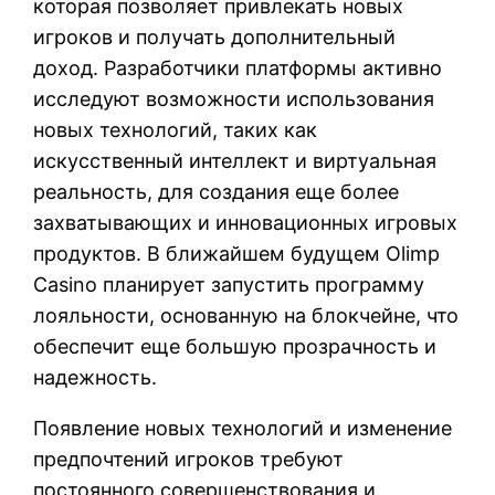
которая позволяет привлекать новых
игроков и получать дополнительный
доход. Разработчики платформы активно
исследуют возможности использования
новых технологий, таких как
искусственный интеллект и виртуальная
реальность, для создания еще более
захватывающих и инновационных игровых
продуктов. В ближайшем будущем Olimp
Casino планирует запустить программу
лояльности, основанную на блокчейне, что
обеспечит еще большую прозрачность и
надежность.
Появление новых технологий и изменение
предпочтений игроков требуют
постоянного совершенствования и