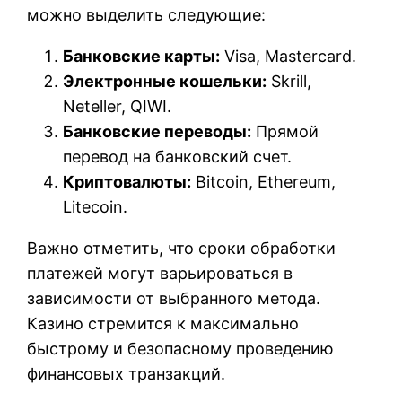
можно выделить следующие:
Банковские карты:
Visa, Mastercard.
Электронные кошельки:
Skrill,
Neteller, QIWI.
Банковские переводы:
Прямой
перевод на банковский счет.
Криптовалюты:
Bitcoin, Ethereum,
Litecoin.
Важно отметить, что сроки обработки
платежей могут варьироваться в
зависимости от выбранного метода.
Казино стремится к максимально
быстрому и безопасному проведению
финансовых транзакций.