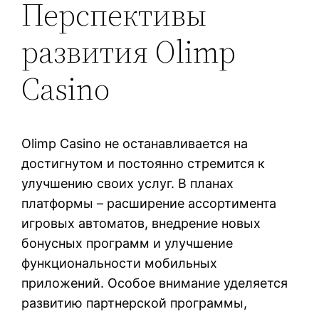
Перспективы
развития Olimp
Casino
Olimp Casino не останавливается на
достигнутом и постоянно стремится к
улучшению своих услуг. В планах
платформы – расширение ассортимента
игровых автоматов, внедрение новых
бонусных программ и улучшение
функциональности мобильных
приложений. Особое внимание уделяется
развитию партнерской программы,