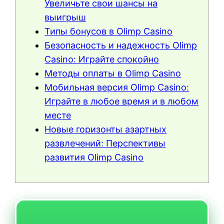
Увеличьте свои шансы на
выигрыш
Типы бонусов в Olimp Casino
Безопасность и надежность Olimp
Casino: Играйте спокойно
Методы оплаты в Olimp Casino
Мобильная версия Olimp Casino:
Играйте в любое время и в любом
месте
Новые горизонты азартных
развлечений: Перспективы
развития Olimp Casino