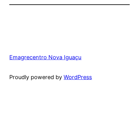
Emagrecentro Nova Iguaçu
Proudly powered by
WordPress