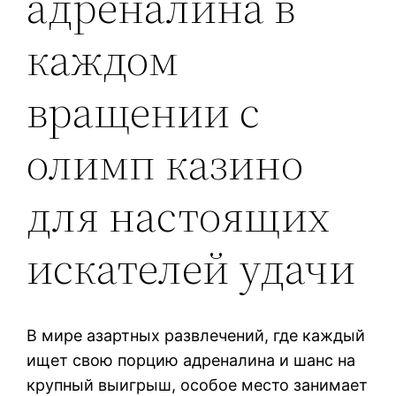
адреналина в
каждом
вращении с
олимп казино
для настоящих
искателей удачи
В мире азартных развлечений, где каждый
ищет свою порцию адреналина и шанс на
крупный выигрыш, особое место занимает