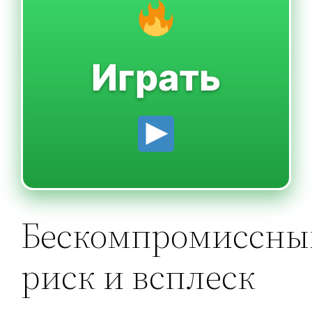
Играть
Бескомпромиссны
риск и всплеск